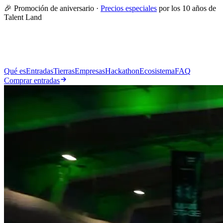
🎉 Promoción de aniversario ·
Precios especiales
por los 10 años de
Talent Land
Qué es
Entradas
Tierras
Empresas
Hackathon
Ecosistema
FAQ
Comprar entradas