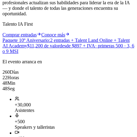
profesionales actualizan sus habilidades para liderar la era de la IA
— y donde el talento de todas las generaciones encuentra su
oportunidad.
Talento
IA First
Comprar entradas
Conoce más
Paquete 10º Aniversario:
2 entradas + Talent Land Online + Talent
AI Academy
$11,200 de valor
desde $897 + IVA
· primeras 500 · 3, 6
o 9 MSI
El evento arranca en
260
Días
22
Horas
48
Min
45
Seg
+30,000
Asistentes
+500
Speakers y talleristas