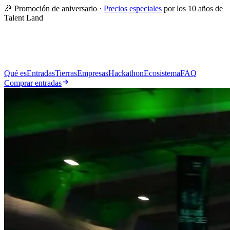
🎉 Promoción de aniversario ·
Precios especiales
por los 10 años de
Talent Land
Qué es
Entradas
Tierras
Empresas
Hackathon
Ecosistema
FAQ
Comprar entradas