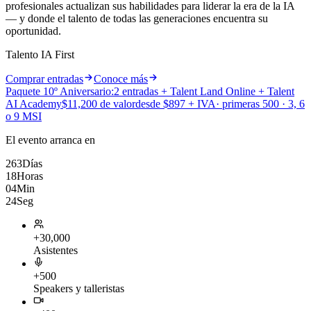
profesionales actualizan sus habilidades para liderar la era de la IA
— y donde el talento de todas las generaciones encuentra su
oportunidad.
Talento
IA First
Comprar entradas
Conoce más
Paquete 10º Aniversario:
2 entradas + Talent Land Online + Talent
AI Academy
$11,200 de valor
desde $897 + IVA
· primeras 500 · 3, 6
o 9 MSI
El evento arranca en
263
Días
18
Horas
04
Min
22
Seg
+30,000
Asistentes
+500
Speakers y talleristas