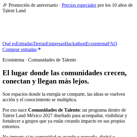
🎉 Promoción de aniversario ·
Precios especiales
por los 10 años de
Talent Land
Qué es
Entradas
Tierras
Empresas
Hackathon
Ecosistema
FAQ
Comprar entradas
Ecosistema · Comunidades de Talento
El lugar donde las comunidades
crecen,
conectan y llegan más lejos
.
Son espacios donde la energía se comparte, las ideas se vuelven
acción y el conocimiento se multiplica.
Por eso nace
Comunidades de Talento
: un programa dentro de
Talent Land México 2027 diseñado para acompañar, visibilizar y
fortalecer a grupos que ya están creando impacto en sus propios
entornos.
No importa si tu comunidad es grande o pequeña, digital o